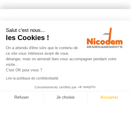
NOS PRESTATIONS
Salut c'est nous...
les Cookies !
Déménagement
On a attendu d'être sûrs que le contenu de
ce site vous intéresse avant de vous
Garde meuble
déranger, mais on aimerait bien vous accompagner pendant votre
visite...
Emballages déménagement
C'est OK pour vous ?
Location monte-meuble
Lire la politique de confidentialité
Consentements certifiés par
Calculateur de volume
Refuser
Je choisis
Accepter
Axeptio consent
Plateforme de Gestion du Consentement : Personnalisez vos Option
Notre plateforme vous permet d'adapter et de gérer vos paramètres de