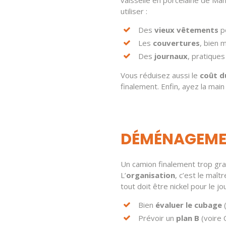
utiliser :
Des
vieux vêtements
p
Les
couvertures
, bien 
Des
journaux
, pratique
Vous réduisez aussi le
coût 
finalement. Enfin, ayez la main
DÉMÉNAGEMEN
Un camion finalement trop gr
L’
organisation
, c’est le maî
tout doit être nickel pour le jo
Bien
évaluer le cubage
(
Prévoir un
plan B
(voire 