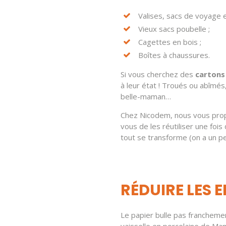
Valises, sacs de voyage e
Vieux sacs poubelle ;
Cagettes en bois ;
Boîtes à chaussures.
Si vous cherchez des
cartons
à leur état ! Troués ou abîmé
belle-maman…
Chez Nicodem, nous vous pr
vous de les réutiliser une foi
tout se transforme (on a un peu
RÉDUIRE LES 
Le papier bulle pas franchemen
vaisselle en porcelaine de Ma