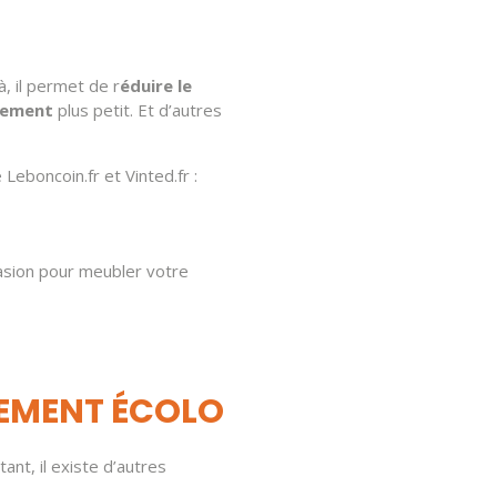
à, il permet de r
éduire le
gement
plus petit. Et d’autres
eboncoin.fr et Vinted.fr :
casion pour meubler votre
GEMENT ÉCOLO
tant, il existe d’autres