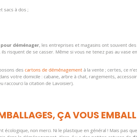
t sacs à dos ;
 pour déménager
, les entreprises et magasins ont souvent des s
s, ils risquent de se casser. Même si vous ne tenez pas au vase 
oposons des
cartons de déménagement
à la vente ; certes, ce n’
s dans votre domicile : cabane, arbre à chat, rangements, accesso
 raccourci la citation de Lavoisier).
EMBALLAGES, ÇA VOUS EMBALL
t écologique, non merci. Ni le plastique en général ! Mais pas que
mie dans le déménagement. Alors, il y a des petites astuces de
d