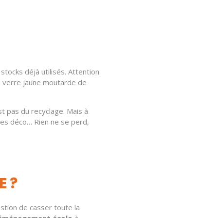
tocks déjà utilisés. Attention
en verre jaune moutarde de
est pas du recyclage. Mais à
ires déco… Rien ne se perd,
E ?
stion de casser toute la
éménagement écolo
à