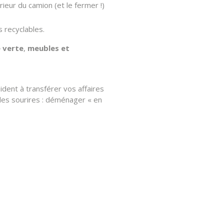
rieur du camion (et le fermer !)
 recyclables.
é verte
,
meubles et
ident à transférer vos affaires
t des sourires : déménager « en