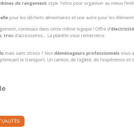
bines de rangement
style Tetris pour organiser au mieux l’inté
elle
pour les déchets alimentaires et une autre pour les éléments
logement, continuez dans cette même logique ! Offre d’
électricit
n
,
troc
d’accessoires… La planète vous remerciera.
lo
mais sans stress ? Nos
déménageurs professionnels
vous a
ptimisant le transport. Un camion, de l’agilité, de l’expérience e
le
TUALITÉS