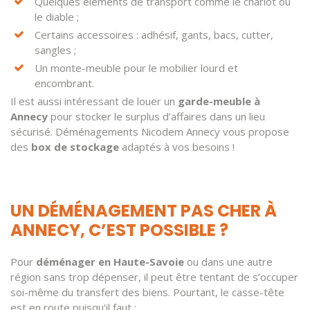
Quelques éléments de transport comme le chariot ou
le diable ;
Certains accessoires : adhésif, gants, bacs, cutter,
sangles ;
Un monte-meuble pour le mobilier lourd et
encombrant.
Il est aussi intéressant de louer un
garde-meuble à
Annecy
pour stocker le surplus d’affaires dans un lieu
sécurisé. Déménagements Nicodem Annecy vous propose
des
box de stockage
adaptés à vos besoins !
UN DÉMÉNAGEMENT PAS CHER À
ANNECY, C’EST POSSIBLE ?
Pour
déménager en Haute-Savoie
ou dans une autre
région sans trop dépenser, il peut être tentant de s’occuper
soi-même du transfert des biens. Pourtant, le casse-tête
est en route puisqu’il faut :