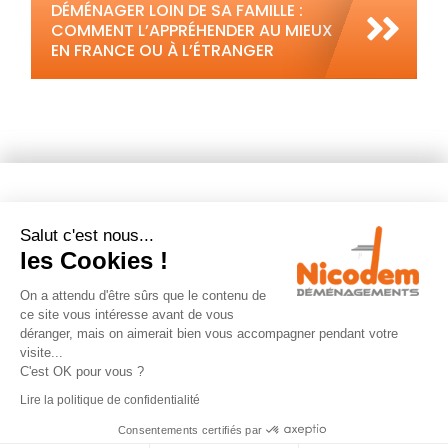
DÉMÉNAGER LOIN DE SA FAMILLE :
COMMENT L’APPRÉHENDER AU MIEUX
EN FRANCE OU À L’ÉTRANGER
NOS PRESTATIONS
Salut c'est nous...
les Cookies !
Déménagement
On a attendu d'être sûrs que le contenu de
ce site vous intéresse avant de vous
Garde meuble
déranger, mais on aimerait bien vous accompagner pendant votre
visite...
Emballages déménagement
C'est OK pour vous ?
Location monte-meuble
Lire la politique de confidentialité
Consentements certifiés par
Calculateur de volume