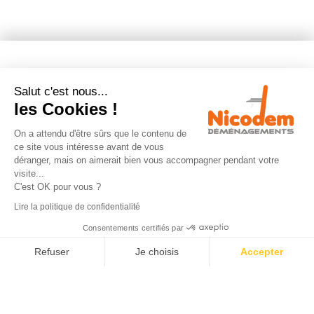
NOS PRESTATIONS
Salut c'est nous...
les Cookies !
Déménagement
On a attendu d'être sûrs que le contenu de
ce site vous intéresse avant de vous
Garde meuble
déranger, mais on aimerait bien vous accompagner pendant votre
visite...
Emballages déménagement
C'est OK pour vous ?
Location monte-meuble
Lire la politique de confidentialité
Consentements certifiés par
Calculateur de volume
Refuser
Je choisis
Accepter
Axeptio consent
Plateforme de Gestion du Consentement : Personnalisez vos Option
Notre plateforme vous permet d'adapter et de gérer vos paramètres de