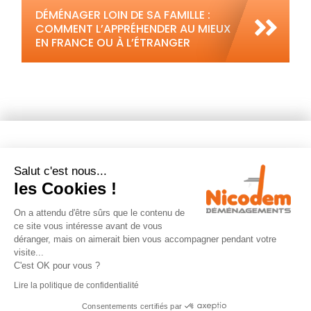
DÉMÉNAGER LOIN DE SA FAMILLE :
COMMENT L’APPRÉHENDER AU MIEUX
EN FRANCE OU À L’ÉTRANGER
NOS PRESTATIONS
Salut c'est nous...
les Cookies !
Déménagement
On a attendu d'être sûrs que le contenu de
ce site vous intéresse avant de vous
Garde meuble
déranger, mais on aimerait bien vous accompagner pendant votre
visite...
Emballages déménagement
C'est OK pour vous ?
Location monte-meuble
Lire la politique de confidentialité
Consentements certifiés par
Calculateur de volume