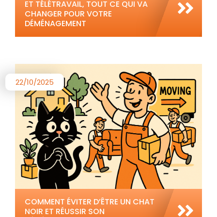
ET TÉLÉTRAVAIL, TOUT CE QUI VA
CHANGER POUR VOTRE
DÉMÉNAGEMENT
22/10/2025
COMMENT ÉVITER D’ÊTRE UN CHAT
NOIR ET RÉUSSIR SON