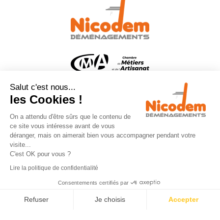
Salut c'est nous...
les Cookies !
NOUS CONTACTER
On a attendu d'être sûrs que le contenu de
ce site vous intéresse avant de vous
déranger, mais on aimerait bien vous accompagner pendant votre
22 rue de la Vallée
visite...
74600 ANNECY
C'est OK pour vous ?
04 50 09 78 48
Lire la politique de confidentialité
nicodem@annecy-demenagement.com
Consentements certifiés par
Refuser
Je choisis
Accepter
Axeptio consent
Plateforme de Gestion du Consentement : Personnalisez vos Option