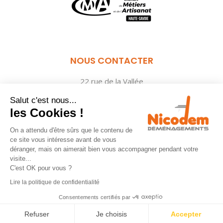
NOUS CONTACTER
22 rue de la Vallée
74600 ANNECY
Salut c'est nous...
04 50 09 78 48
les Cookies !
nicodem@annecy-demenagement.com
On a attendu d'être sûrs que le contenu de
ce site vous intéresse avant de vous
déranger, mais on aimerait bien vous accompagner pendant votre
visite...
C'est OK pour vous ?
Lire la politique de confidentialité
ACCUEIL
MENTIONS LÉGALES
PLAN DU SITE
CONTACT
Consentements certifiés par
COPYRIGHT © 2026 NICODEM - TOUS DROITS RÉSERVÉS
Refuser
Je choisis
Accepter